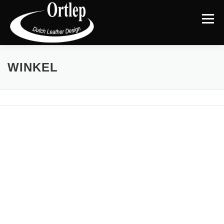
Menu
TERUG NAAR DE WEBSITE
CATEGORIEËN
|
WINKEL
MIJN ACCOUNT
AFREKENEN
WINKELMAND
BLOG