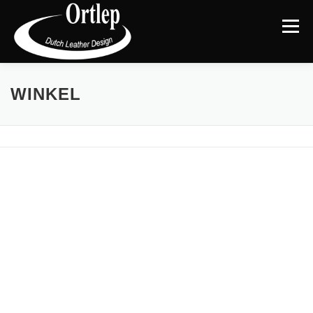
Menu
TERUG NAAR DE WEBSITE
CATEGORIEËN
|
WINKEL
MIJN ACCOUNT
AFREKENEN
WINKELMAND
BLOG