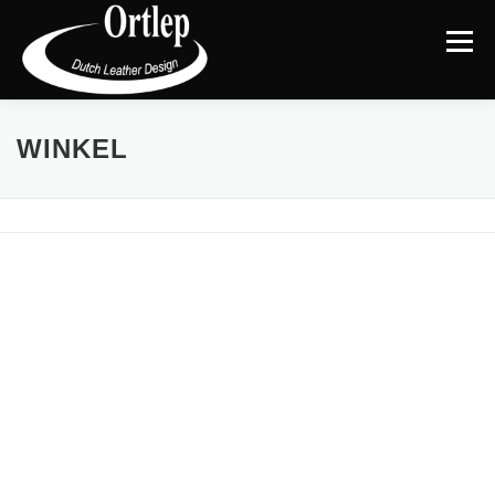
Menu
TERUG NAAR DE WEBSITE
CATEGORIEËN
|
WINKEL
MIJN ACCOUNT
AFREKENEN
WINKELMAND
BLOG