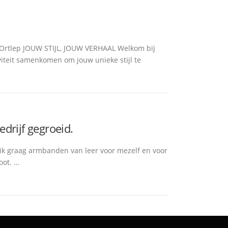
rtlep JOUW STIJL, JOUW VERHAAL Welkom bij
iteit samenkomen om jouw unieke stijl te
edrijf gegroeid.
ik graag armbanden van leer voor mezelf en voor
oot. …