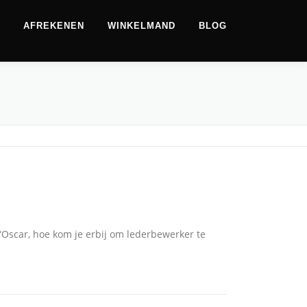
AFREKENEN
WINKELMAND
BLOG
Oscar, hoe kom je erbij om lederbewerker te