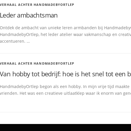
VERHAAL ACHTER HANDMADEBYORTLEP
Leder ambachtsman
Ontdek de ambacht van unieke leren armbanden bij HandmadebyO
HandmadebyOrtlep, het leder atelier waar vakmanschap en creativ
accentueren. …
VERHAAL ACHTER HANDMADEBYORTLEP
Van hobby tot bedrijf: hoe is het snel tot een b
HandmadebyOrtlep begon als een hobby. In mijn vrije tijd maakte 
vrienden. Het was een creatieve uitlaatklep waar ik enorm van gen