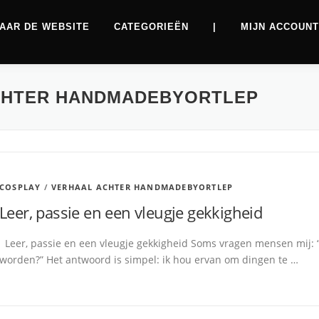
AAR DE WEBSITE
CATEGORIEËN
|
MIJN ACCOUNT
CHTER HANDMADEBYORTLEP
COSPLAY
/
VERHAAL ACHTER HANDMADEBYORTLEP
Leer, passie en een vleugje gekkigheid
Leer, passie en een vleugje gekkigheid Soms vragen mensen mij: “
worden?” Het antwoord is simpel: ik hou ervan om dingen te …
Aanbiedingen