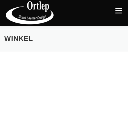
Menu
TERUG NAAR DE WEBSITE
CATEGORIEËN
|
WINKEL
MIJN ACCOUNT
AFREKENEN
WINKELMAND
BLOG