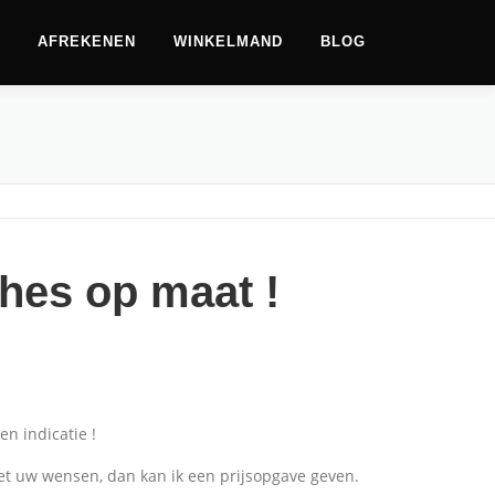
AFREKENEN
WINKELMAND
BLOG
hes op maat !
en indicatie !
met uw wensen, dan kan ik een prijsopgave geven.