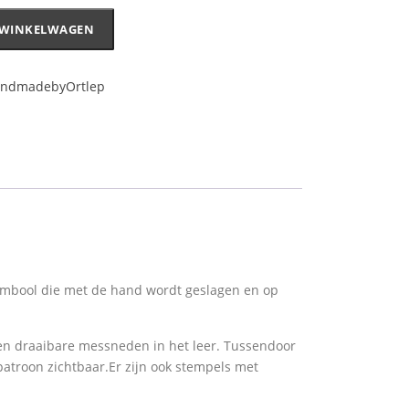
 WINKELWAGEN
ndmadebyOrtlep
r symbool die met de hand wordt geslagen en op
 een draaibare messneden in het leer. Tussendoor
patroon zichtbaar.Er zijn ook stempels met