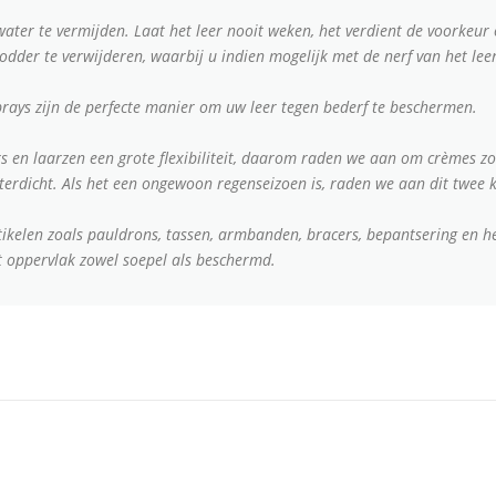
water te vermijden. Laat het leer nooit weken, het verdient de voorkeu
modder te verwijderen, waarbij u indien mogelijk met de nerf van het le
rays zijn de perfecte manier om uw leer tegen bederf te beschermen.
ters en laarzen een grote flexibiliteit, daarom raden we aan om crèmes z
erdicht. Als het een ongewoon regenseizoen is, raden we aan dit twee k
ikelen zoals pauldrons, tassen, armbanden, bracers, bepantsering en h
t oppervlak zowel soepel als beschermd.