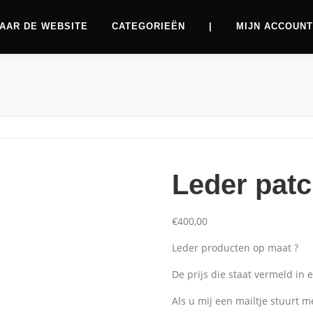
AAR DE WEBSITE
CATEGORIEËN
|
MIJN ACCOUNT
Leder patc
€
400,00
Leder producten op maat ?
De prijs die staat vermeld in e
Aanbiedingen
Als u mij een mailtje stuurt 