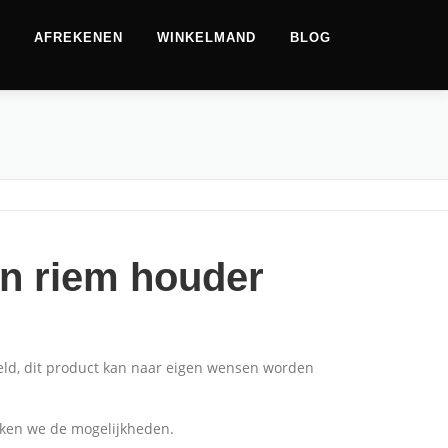
AFREKENEN
WINKELMAND
BLOG
n riem houder
eld, dit product kan naar eigen wensen worden
jken we de mogelijkheden.