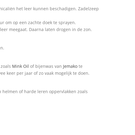
icaliën het leer kunnen beschadigen. Zadelzeep
keur om op een zachte doek te sprayen.
t leer meegaat. Daarna laten drogen in de zon.
n.
s zoals
Mink Oil
of bijenwas van
Jemako
te
e keer per jaar of zo vaak mogelijk te doen.
n helmen of harde leren oppervlakken zoals