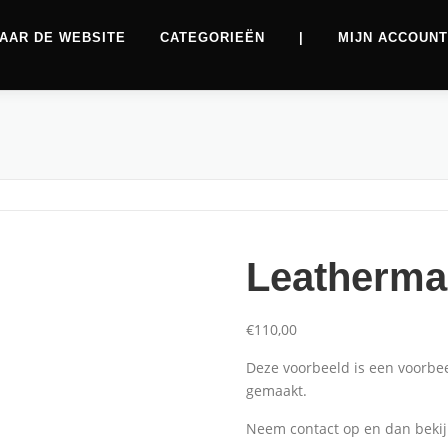
AAR DE WEBSITE
CATEGORIEËN
|
MIJN ACCOUNT
Leatherma
€
110,00
Deze voorbeeld is een voorbe
gemaakt.
Aanbiedingen
Neem contact op en dan beki