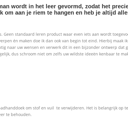
man
wordt in het leer gevormd, zodat het preci
k om aan je riem te hangen en heb je altijd alle
eks. Geen standaard leren product waar even iets aan wordt toegev
rpen én maken doe ik dan ook van begin tot eind. Hierbij maak ik 
achtig naar uw wensen en verwerk dit in een bijzonder ontwerp dat ge
elijk, dus schroom niet om zelfs uw wildste ideeën kenbaar te ma
badhanddoek om stof en vuil te verwijderen. Het is belangrijk op 
eer te behouden.