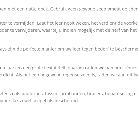
aken met een natte doek. Gebruik geen gewone zeep omdat de chem
ater te vermijden. Laat het leer nooit weken, het verdient de voor
odder te verwijderen, waarbij u indien mogelijk met de nerf van he
ays zijn de perfecte manier om uw leer tegen bederf te bescherme
rs en laarzen een grote flexibiliteit, daarom raden we aan om crème
rdicht. Als het een ongewoon regenseizoen is, raden we aan dit twe
elen zoals pauldrons, tassen, armbanden, bracers, bepantsering e
 oppervlak zowel soepel als beschermd.