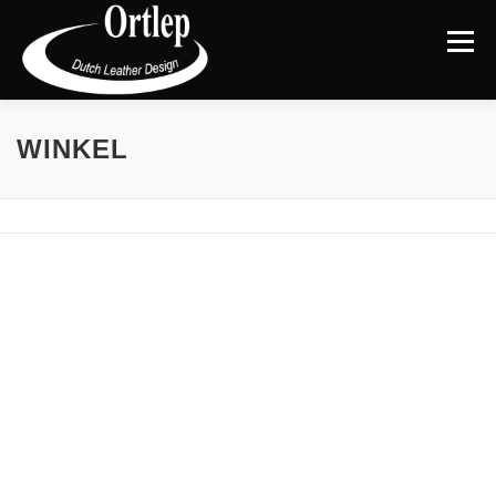
Menu
TERUG NAAR DE WEBSITE
CATEGORIEËN
|
WINKEL
MIJN ACCOUNT
AFREKENEN
WINKELMAND
BLOG