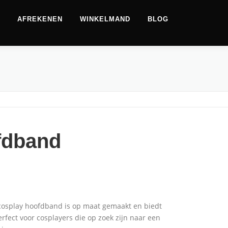
AFREKENEN
WINKELMAND
BLOG
fdband
osplay hoofdband is op maat gemaakt en biedt
Perfect voor cosplayers die op zoek zijn naar een