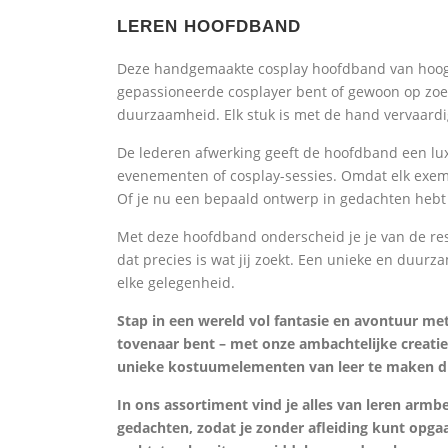
LEREN HOOFDBAND
Deze handgemaakte cosplay hoofdband van hoogwaa
gepassioneerde cosplayer bent of gewoon op zoek b
duurzaamheid. Elk stuk is met de hand vervaardi
De lederen afwerking geeft de hoofdband een luxe 
evenementen of cosplay-sessies. Omdat elk exemp
Of je nu een bepaald ontwerp in gedachten hebt o
Met deze hoofdband onderscheid je je van de res
dat precies is wat jij zoekt. Een unieke en duurz
elke gelegenheid.
Stap in een wereld vol fantasie en avontuur me
tovenaar bent – met onze ambachtelijke creat
unieke kostuumelementen van leer te maken die 
In ons assortiment vind je alles van leren arm
gedachten, zodat je zonder afleiding kunt opga