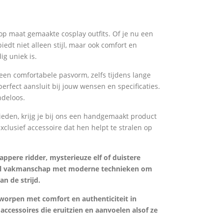
p maat gemaakte cosplay outfits. Of je nu een
edt niet alleen stijl, maar ook comfort en
g uniek is.
 een comfortabele pasvorm, zelfs tijdens lange
fect aansluit bij jouw wensen en specificaties.
ndeloos.
eden, krijg je bij ons een handgemaakt product
xclusief accessoire dat hen helpt te stralen op
ppere ridder, mysterieuze elf of duistere
neel vakmanschap met moderne technieken om
n de strijd.
tworpen met comfort en authenticiteit in
ccessoires die eruitzien en aanvoelen alsof ze