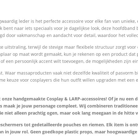
rdig leder is het perfecte accessoire voor elke fan van unieke, o
ent naar iets speciaals voor je dagelijkse look, deze hoofdband bi
gd door vakmanschap en aandacht voor detail, waardoor het volledi
uitstraling, terwijl de stevige maar flexibele structuur zorgt voor
laar op maat wordt gemaakt, kun je rekenen op een product dat per
f een persoonlijk accent wilt toevoegen, de mogelijkheden zijn ei
t. Waar massaproducten vaak niet dezelfde kwaliteit of pasvorm bi
ame keuze voor cosplayers die hun outfit willen upgraden met een e
t onze handgemaakte Cosplay & LARP-accessoires! Of je nu een da
ies maak je jouw personage compleet. Wij combineren traditio
niet alleen prachtig ogen, maar ook lang meegaan in de hitte va
beschermers tot gedetailleerde pouches en riemen. Elk item is on
an in jouw rol. Geen goedkope plastic props, maar hoogwaardige a