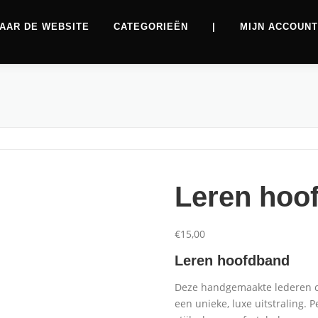
AAR DE WEBSITE
CATEGORIEËN
|
MIJN ACCOUNT
Leren hoo
€
15,00
Leren hoofdband
Aanbiedingen
Deze handgemaakte lederen c
een unieke, luxe uitstraling. 