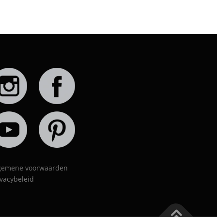
gemene voorwaarden
ivacybeleid