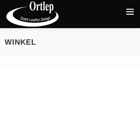
Menu
TERUG NAAR DE WEBSITE
CATEGORIEËN
|
WINKEL
MIJN ACCOUNT
AFREKENEN
WINKELMAND
BLOG