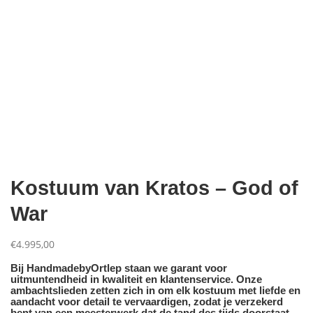
Kostuum van Kratos – God of
War
€
4.995,00
Bij HandmadebyOrtlep staan we garant voor
uitmuntendheid in kwaliteit en klantenservice. Onze
ambachtslieden zetten zich in om elk kostuum met liefde en
aandacht voor detail te vervaardigen, zodat je verzekerd
bent van een meesterwerk dat de tand des tijds doorstaat.