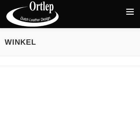
Menu
TERUG NAAR DE WEBSITE
CATEGORIEËN
|
WINKEL
MIJN ACCOUNT
AFREKENEN
WINKELMAND
BLOG