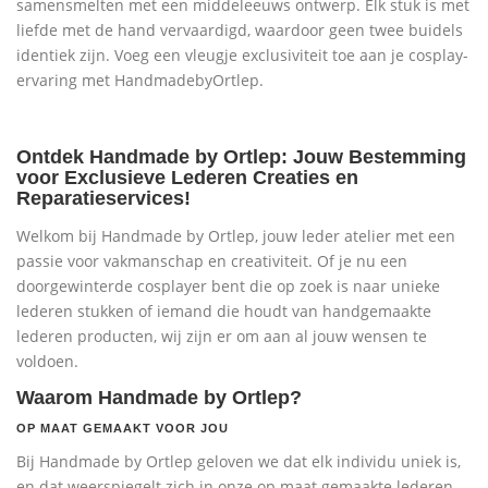
samensmelten met een middeleeuws ontwerp. Elk stuk is met
liefde met de hand vervaardigd, waardoor geen twee buidels
identiek zijn. Voeg een vleugje exclusiviteit toe aan je cosplay-
ervaring met HandmadebyOrtlep.
Ontdek Handmade by Ortlep: Jouw Bestemming
voor Exclusieve Lederen Creaties en
Reparatieservices!
Welkom bij Handmade by Ortlep, jouw leder atelier met een
passie voor vakmanschap en creativiteit. Of je nu een
doorgewinterde cosplayer bent die op zoek is naar unieke
lederen stukken of iemand die houdt van handgemaakte
lederen producten, wij zijn er om aan al jouw wensen te
voldoen.
Waarom Handmade by Ortlep?
OP MAAT GEMAAKT VOOR JOU
Bij Handmade by Ortlep geloven we dat elk individu uniek is,
en dat weerspiegelt zich in onze op maat gemaakte lederen