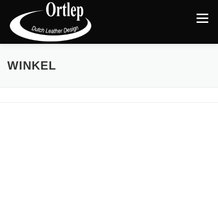
Menu
TERUG NAAR DE WEBSITE
CATEGORIEËN
|
WINKEL
MIJN ACCOUNT
AFREKENEN
WINKELMAND
BLOG