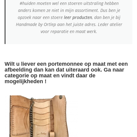
#huiden moeten wel een stoeren uitstraling hebben
anders komen ze niet in mijn assortiment. Dus ben je
opzoek naar een stoere
leer producten
, dan ben je bij
Handmade by Ortlep aan het juiste adres. Leder
atelier
voor reparatie en maat werk.
Wilt u liever een portemonnee op maat met een
afbeelding dan kan dat uiteraard ook. Ga naar
categorie
op maat
en vindt daar de
mogelijkheden !