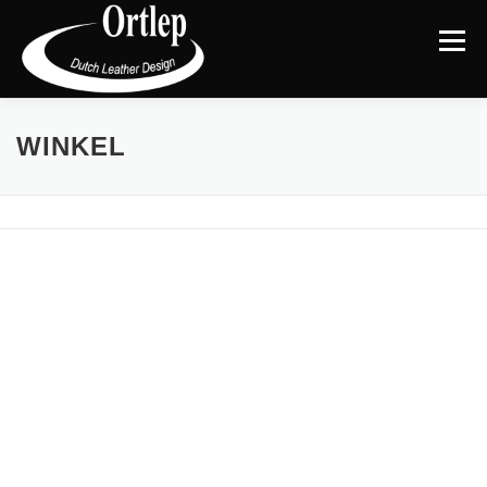
Menu
TERUG NAAR DE WEBSITE
CATEGORIEËN
|
WINKEL
MIJN ACCOUNT
AFREKENEN
WINKELMAND
BLOG