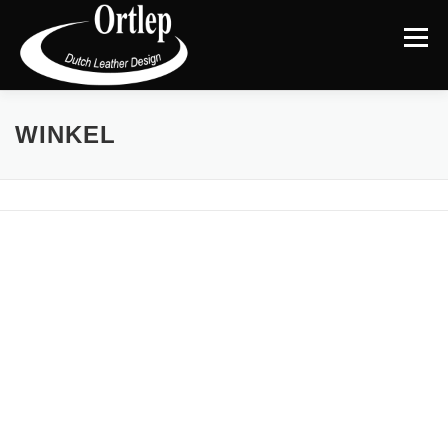
Menu
TERUG NAAR DE WEBSITE
CATEGORIEËN
|
WINKEL
MIJN ACCOUNT
AFREKENEN
WINKELMAND
BLOG