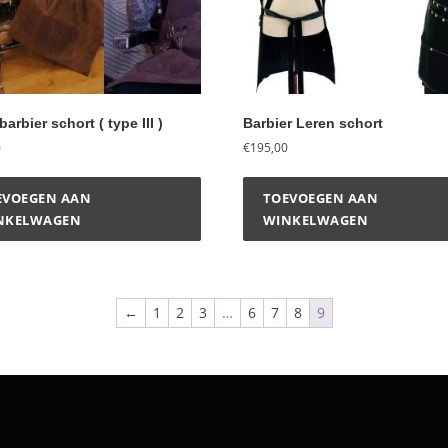
arbier schort ( type III )
Barbier Leren schort
0
€
195,00
EVOEGEN AAN
TOEVOEGEN AAN
NKELWAGEN
WINKELWAGEN
←
1
2
3
…
6
7
8
9