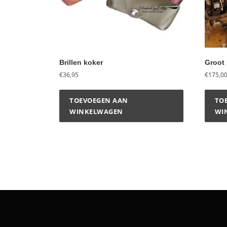
Brillen koker
Groot b
€
36,95
€
175,0
TOEVOEGEN AAN
TO
WINKELWAGEN
WI