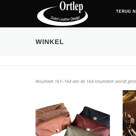
TERUG N
WINKEL
Resultaat 161–164 van de 164 resultaten wordt get